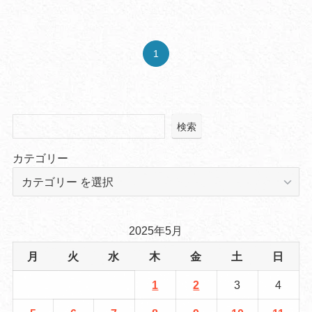
1
検索
カテゴリー
2025年5月
月
火
水
木
金
土
日
1
2
3
4