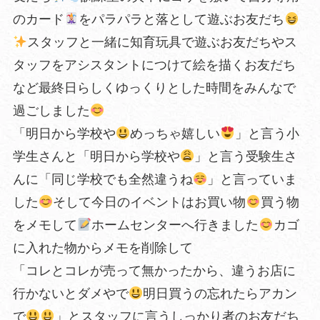
のカード
をパラパラと落として遊ぶお友だち
スタッフと一緒に知育玩具で遊ぶお友だちやス
タッフをアシスタントにつけて絵を描くお友だち
など最終日らしくゆっくりとした時間をみんなで
過ごしました
「明日から学校や
めっちゃ嬉しい
」と言う小
学生さんと「明日から学校や
」と言う受験生さ
んに「同じ学校でも全然違うね
」と言っていま
した
そして今日のイベントはお買い物
買う物
をメモして
ホームセンターへ行きました
カゴ
に入れた物からメモを削除して
「コレとコレが売って無かったから、違うお店に
行かないとダメやで
明日買うの忘れたらアカン
で
」とスタッフに言うしっかり者のお友だち