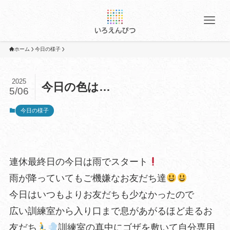
ホーム
今日の様子
2025
今日の色は…
5/06
今日の様子
連休最終日の今日は雨でスタート
雨が降っていてもご機嫌なお友だち達
今日はいつもよりお友だちも少なかったので
広い訓練室から入り口まで息があがるほど走るお
友だち
訓練室の真中にゴザを敷いて自分専用