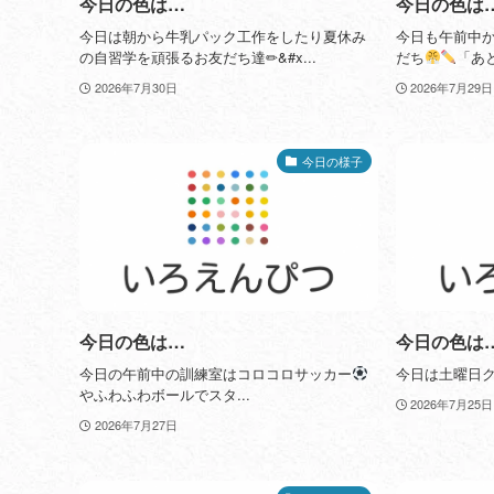
今日の色は…
今日の色は
今日は朝から牛乳パック工作をしたり夏休み
今日も午前中
の自習学を頑張るお友だち達✏&#x...
だち
「あと8
2026年7月30日
2026年7月29日
今日の様子
今日の色は…
今日の色は
今日の午前中の訓練室はコロコロサッカー
今日は土曜日ク
やふわふわボールでスタ...
2026年7月25日
2026年7月27日