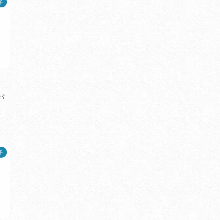
子
パ
子