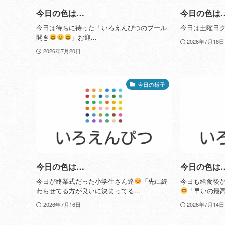
今日の色は…
今日の色は
今日は待ちに待った「いろえんぴつのプール
今日は土曜日ク
開き
」お迎...
2026年7月18日
2026年7月20日
今日の様子
今日の色は…
今日の色は
今日が終業式だった小学生さん達
「先に終
今日も給食後
わらせてる方が良いに決まってる...
「早いの最
2026年7月16日
2026年7月14日