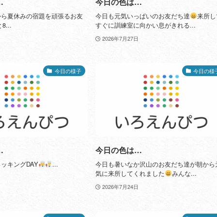
…
今日の色は…
から夏休みの宿題を頑張るお友
今日も元気いっぱいのお友だち達
来所し
...
すぐに訓練室に向かい息がきれる...
2026年7月27日
今日の様子
今日の様
…
今日の色は…
ッキングDAY
...
今日も暑いなか沢山のお友だち達が朝から
気に来所してくれました
みんな...
2026年7月24日