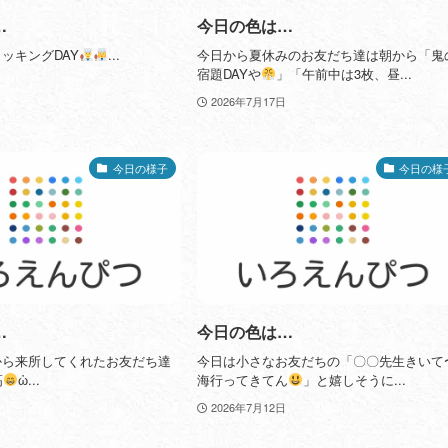
…
今日の色は…
ッキングDAY
...
今日から夏休みのお友だち達は朝から「鬼
宿題DAYや
」「午前中は3枚、昼...
2026年7月17日
今日の様子
今日の様
…
今日の色は…
から来所してくれたお友だち達
今日は小さなお友だちの「〇〇先生きいて
高
ὠ...
海行ってきてん
」と嬉しそうに...
2026年7月12日