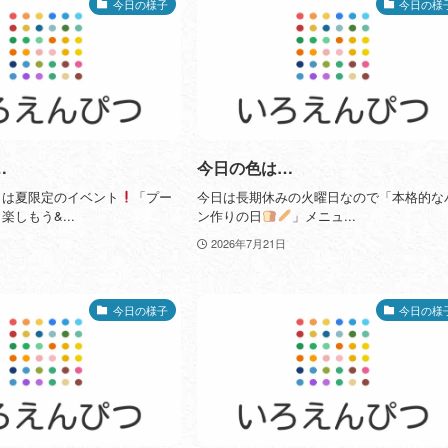
今日の様子
今日の様
…
今日の色は…
トは夏限定のイベント
「プー
今日は長期休みの火曜日なので「本格的な
しもう&...
ン作りの日
」メニュ...
2026年7月21日
今日の様子
今日の様