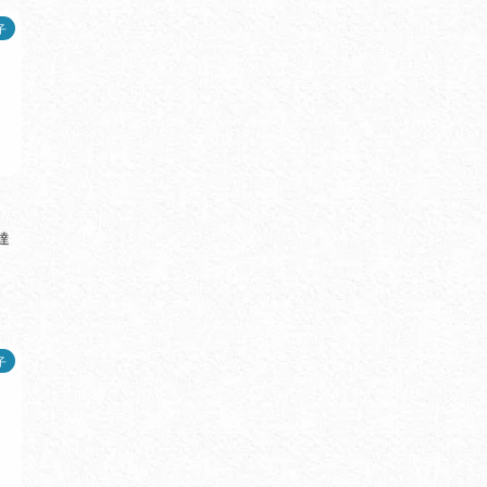
子
達
子