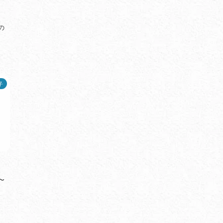
の
子
〜