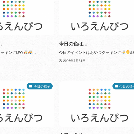
…
今日の色は…
ッキングDAY
...
今日のイベントはおやつクッキング
‍&
2026年7月31日
今日の様子
今日の様