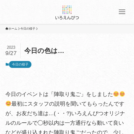
ホーム
今日の様子
2023
今日の色は…
9/27
今日の様子
今日のイベントは「陣取り鬼ご」をしました
最初にスタッフの説明を聞いてもらったんです
が、お友だち達は…(・・?)いろえんぴつオリジナ
ルのルールで◯秒以内は一方通行なら動いて良い
などが盛り込まれた陣取り鬼ごだったので、少し