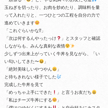
玉ねぎを切ったり、お肉を炒めたり、調味料を量
って入れたりと、一つひとつの工程を自分の力で
進めていきます
「これぐらいかな⁇」
「次は何するんやったっけ
」とスタッフと確認
しながらも、みんな真剣な表情
少しずつ出来上がっていく牛丼を見ながら、「い
い匂いしてきた〜
」
「絶対美味しいやつやん
」
と待ちきれない様子でした
完成した牛丼を見て
「めっちゃ上手にできた
」と言うお友だち
「私はチーズ牛丼にする
」
「僕はつゆだくにするわ
」と自分好みにカスタ