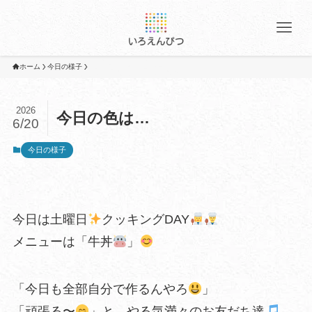
ホーム
今日の様子
2026
今日の色は…
6/20
今日の様子
今日は土曜日
クッキングDAY
メニューは「牛丼
」
「今日も全部自分で作るんやろ
」
「頑張る〜
」と、やる気満々のお友だち達