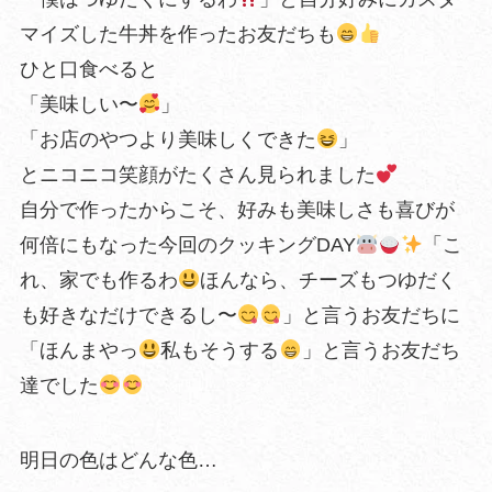
マイズした牛丼を作ったお友だちも
ひと口食べると
「美味しい〜
」
「お店のやつより美味しくできた
」
とニコニコ笑顔がたくさん見られました
自分で作ったからこそ、好みも美味しさも喜びが
何倍にもなった今回のクッキングDAY
「こ
れ、家でも作るわ
ほんなら、チーズもつゆだく
も好きなだけできるし〜
」と言うお友だちに
「ほんまやっ
私もそうする
」と言うお友だち
達でした
明日の色はどんな色…