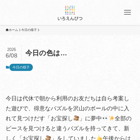
ホーム
今日の様子
2026
今日の色は…
6/08
今日の様子
今日は代休で朝から利用のお友だちは自ら考案し
た遊びで、得意なパズルを沢山のボールの中に入
れて見つけだす「お宝探し
」に夢中
全部の
ピースを見つけると違うパズルを持ってきて、新
しく「お宝探し
」をしていました
午後からは