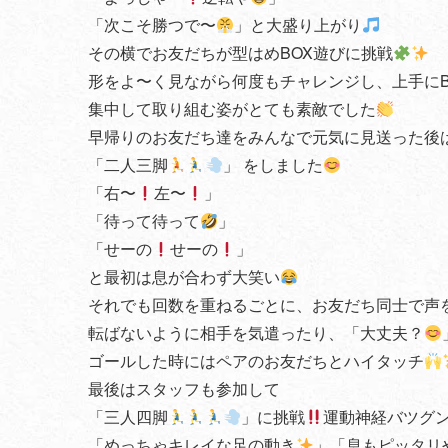
「次こそ勝つで〜
」と大盛り上がり
その横でお友だちが型はめBOX遊びに挑戦
形をよ〜く見ながら何度もチャレンジし、上手にB
集中して取り組む姿がとても素敵でした
早帰りのお友だち達をみんなで元気に見送った後
「二人三脚
」 をしました
「右〜
左〜
」
「待って待って
」
「せーの
せーの
」
と最初は息が合わず大笑い
それでも回数を重ねるごとに、お友だち同士で声
転ばないように相手を気遣ったり、「大丈夫？
ゴールした時にはペアのお友だちとハイタッチ
最後はスタッフも参加して
「三人四脚
」に挑戦
運動神経バツグ
「めっちゃキレイな足の動き
」「息もピッタリ