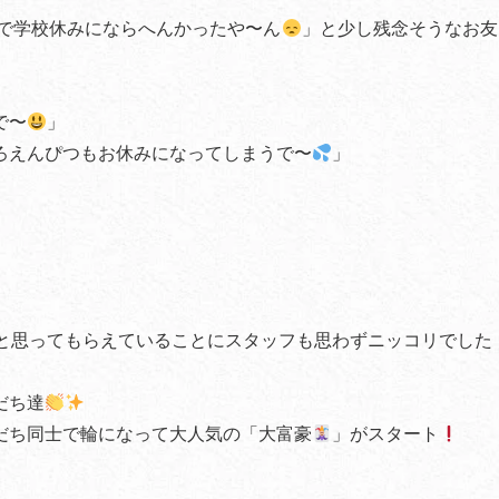
で学校休みにならへんかったや〜ん
」と少し残念そうなお友
で〜
」
ろえんぴつもお休みになってしまうで〜
」
と思ってもらえていることにスタッフも思わずニッコリでした
だち達
だち同士で輪になって大人気の「大富豪
」がスタート