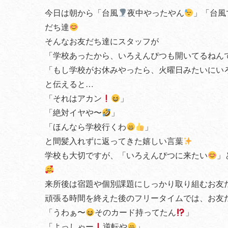
今日は朝から「台風
夜中やったやん
」「台風
だち達
そんなお友だち達にスタッフが
「学校あったから、いろえんぴつも開いてるねん
「もし学校がお休みやったら、火曜日みたいにい
と伝えると…
「それはアカン
」
「絶対イヤや〜
」
「ほんなら学校行くわ
」
と間髪入れずに返ってきた嬉しい言葉
学校も大切ですが、「いろえんぴつに来たい
」
来所後は宿題や個別課題にしっかり取り組むお友
頑張る時間を終えた後のフリータイムでは、お友
「うわぁ〜
そのカード持ってたん
」
「よっしゃー
逆転や
」