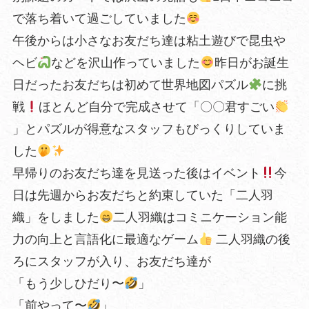
で落ち着いて過ごしていました
午後からは小さなお友だち達は粘土遊びで昆虫や
ヘビ
などを沢山作っていました
昨日がお誕生
日だったお友だちは初めて世界地図パズル
に挑
戦
ほとんど自分で完成させて「〇〇君すごい
」とパズルが得意なスタッフもびっくりしていま
した
早帰りのお友だち達を見送った後はイベント
今
日は先週からお友だちと約束していた「二人羽
織」をしました
二人羽織はコミニケーション能
力の向上と言語化に最適なゲーム
二人羽織の後
ろにスタッフが入り、お友だち達が
「もう少しひだり〜
」
「前やって〜
」