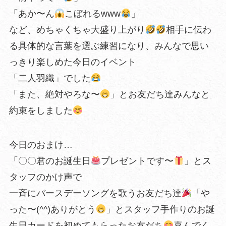
「あか〜ん
こぼれるwww
」
など、めちゃくちゃ大盛り上がり
相手に伝わ
る具体的な言葉を選ぶ練習になり、みんなで思い
っきり楽しめた今日のイベント
「二人羽織」でした
「また、絶対やろな〜
」とお友だち達みんなと
約束をしました
今日のおまけ…
「〇〇君のお誕生日
プレゼントです〜
」とス
タッフのかけ声で
一斉にバースデーソングを歌うお友だち達
「や
った〜(^^)ありがとう
」とスタッフ手作りのお誕
生日カードを初めてもらったお友だち
喜んでく