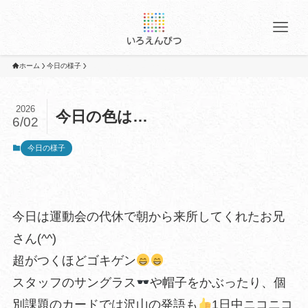
ホーム
今日の様子
2026
今日の色は…
6/02
今日の様子
今日は運動会の代休で朝から来所してくれたお兄
さん(^^)
超がつくほどゴキゲン
スタッフのサングラス
や帽子をかぶったり、個
別課題のカードでは沢山の発語も
1日中ニコニコ