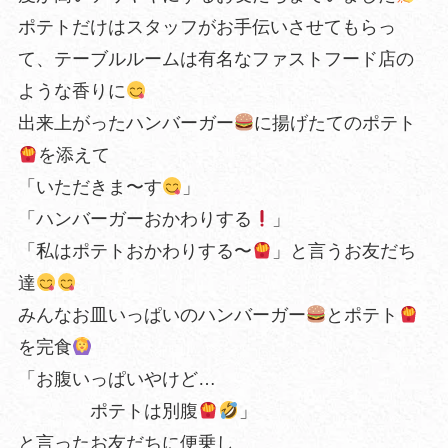
ポテトだけはスタッフがお手伝いさせてもらっ
て、テーブルルームは有名なファストフード店の
ような香りに
出来上がったハンバーガー
に揚げたてのポテト
を添えて
「いただきま〜す
」
「ハンバーガーおかわりする
」
「私はポテトおかわりする〜
」と言うお友だち
達
みんなお皿いっぱいのハンバーガー
とポテト
を完食
「お腹いっぱいやけど…
ポテトは別腹
」
と言ったお友だちに便乗し