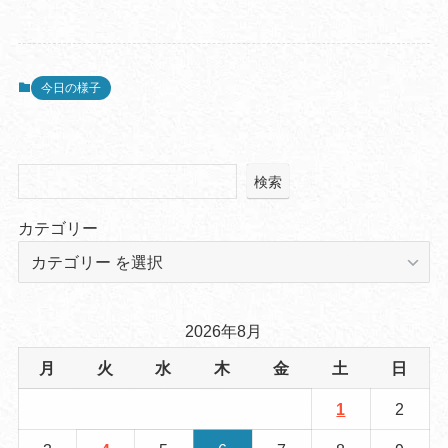
今日の様子
検索
カテゴリー
2026年8月
月
火
水
木
金
土
日
1
2