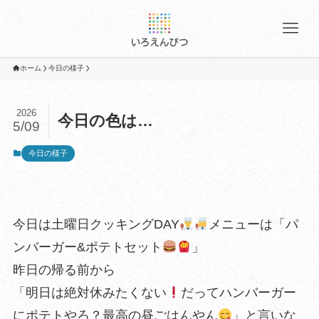
ホーム
今日の様子
2026
今日の色は…
5/09
今日の様子
今日は土曜日クッキングDAY
メニューは「パ
ンバーガー&ポテトセット
」
昨日の帰る前から
「明日は絶対休みたくない
だってハンバーガー
にポテトやろ？最高の昼ごはんやん
」と言いな