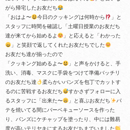
がら帰宅したお友だち
「おはよ〜
今日のクッキングは何時から
」と
スタッフに時間を確認し「土曜日授業のお友だち
達が来てから始めるよ
」と応えると「わかった
」と笑顔で返してくれたお友だちでした
お友だち達が揃ったので
「クッキング始めるよ〜
」と声をかけると、手
洗い、消毒、マスクに手袋をつけて準備バッチリ
のお友だち達
柔らかいバンズを包丁でカットす
るのに苦戦するお友だち
すかさずフォローに入
るスタッフに「出来た〜
」と喜ぶお友だち
パ
テを焼いてる間にバーベキューソースを作った
り、バンズにケチャップを塗ったり、中には難易
度が高いテリヤキにするお友だちまでいました