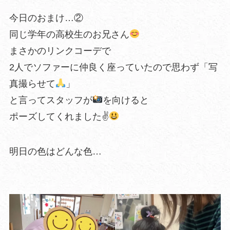
今日のおまけ…②
同じ学年の高校生のお兄さん
まさかのリンクコーデで
2人でソファーに仲良く座っていたので思わず「写
真撮らせて
」
と言ってスタッフが
を向けると
ポーズしてくれました✌
明日の色はどんな色…