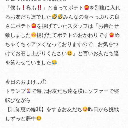
「僕も
私も
」と言ってポテト
を別腹に入れ
るお友だち達でした
みんなの食べっぷりの良
さにポテト
を揚げていたスタッフは「お待たせ
致しました
揚げたてポテトのおかわりです
め
ちゃくちゃアツくなっておりますので、お気をつ
けてお召し上がりください
」と言いお友だち達
を笑わせていました
今日のおまけ…①
トランプ
で遊ぶお友だち達を横にソファーで寝
転びながら
【⌘知恵の輪⌘】をするお友だち
昨日から挑戦
しずっと夢中