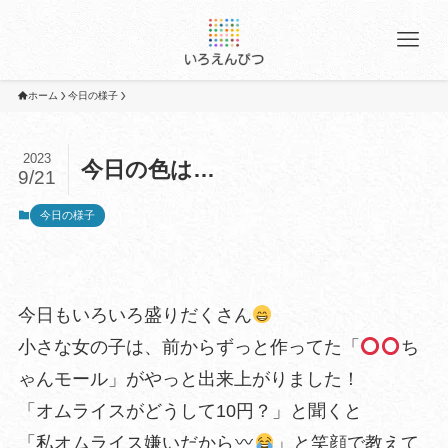
ホーム
今日の様子
2023
今日の色は…
9/21
今日の様子
今日もいろいろ盛りだくさん
小さな女の子は、前からずっと作ってた「
ち
ゃんモール」がやっと出来上がりました！
「オムライスがどうして10円？」と聞くと
「私オムライス嫌いだから
」と笑顔で教えて