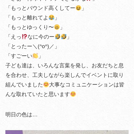
「もっとバウンド高くしてー
」
「もっと離れてよ
」
「もっとゆっくり〜
」
「えっ
なに今のー
」
「とったー＼(^o^)／」
「すごーい
」
子ども達は、いろんな言葉を発し、お友だちと息
を合わせ、工夫しながら楽しんでイベントに取り
組んでいました
大事なコミュニケーションは皆
んな取れていたと思います
明日の色は…