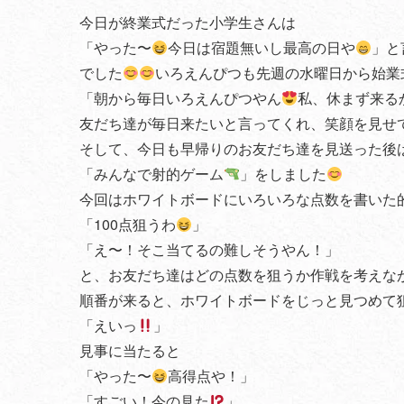
今日が終業式だった小学生さんは
「やった〜
今日は宿題無いし最高の日や
」と
でした
いろえんぴつも先週の水曜日から始業
「朝から毎日いろえんぴつやん
私、休まず来る
友だち達が毎日来たいと言ってくれ、笑顔を見せ
そして、今日も早帰りのお友だち達を見送った後
「みんなで射的ゲーム
」をしました
今回はホワイトボードにいろいろな点数を書いた
「100点狙うわ
」
「え〜！そこ当てるの難しそうやん！」
と、お友だち達はどの点数を狙うか作戦を考えな
順番が来ると、ホワイトボードをじっと見つめて
「えいっ
」
見事に当たると
「やった〜
高得点や！」
「すごい！今の見た
」