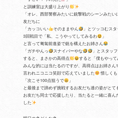
と訓練室は大盛り上がり
「オレ、西部警察みたいに銃撃戦のシーンみたい
友だちに
「カッコいい
そのままやん
」とツッコむスタ
3回戦目で「私、こうやってしてみるわ
」
と言って匍匐前進姿で銃を構えたお姉さん
「ガチやんっ
スナイパーやな
」とスタッフ
すると、まさかの高得点
すると「僕もやって
みんな的には当たるのですが、高得点はお姉さん
言われニコニコ笑顔で応えていました
惜しくも
「次こそ100点狙うで
」
と最後まで諦めず挑戦するお友だち達の姿がとて
お友だち同士で応援したり、当たると一緒に喜ん
した