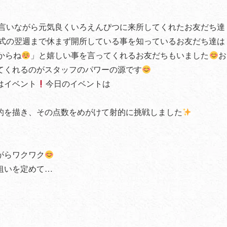
言いながら元気良くいろえんぴつに来所してくれたお友だち達
式の翌週まで休まず開所している事を知っているお友だち達は
からね
」と嬉しい事を言ってくれるお友だちもいました
お
てくれるのがスタッフのパワーの源です
はイベント
今日のイベントは
的を描き、その点数をめがけて射的に挑戦しました
がらワクワク
狙いを定めて…