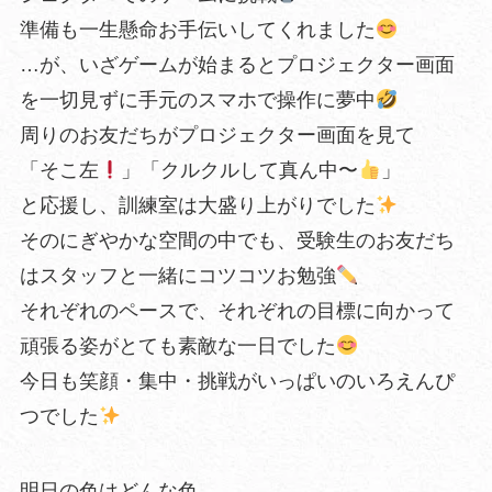
準備も一生懸命お手伝いしてくれました
…が、いざゲームが始まるとプロジェクター画面
を一切見ずに手元のスマホで操作に夢中
周りのお友だちがプロジェクター画面を見て
「そこ左
」「クルクルして真ん中〜
」
と応援し、訓練室は大盛り上がりでした
そのにぎやかな空間の中でも、受験生のお友だち
はスタッフと一緒にコツコツお勉強
それぞれのペースで、それぞれの目標に向かって
頑張る姿がとても素敵な一日でした
今日も笑顔・集中・挑戦がいっぱいのいろえんぴ
つでした
明日の色はどんな色…