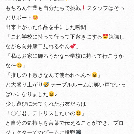
もちろん作業も自分たちで挑戦
スタッフはそっ
とサポート
出来上がった作品を手にした瞬間
「これ学校に持って行って下敷きにする
勉強し
ながら向井康二見れるやん
」
「私はお家に飾ろうかな〜学校に持って行こうか
な〜
」
「推しの下敷きなんて使われへん〜
」
と大盛り上がり
テーブルルームは笑い声でいっ
ぱいになりました
♪
少し遊びに来てくれたお友だちは
「〇〇君、テトリスしたいの
」
と自分の気持ちを言葉で伝えることができ、プロ
ジェクターでのゲームに挑戦