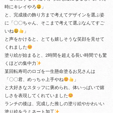
時にキレイやろ
」
と、完成後の飾り方まで考えてデザインを選ぶ姿
に「〇〇ちゃん、そこまで考えて選ぶなんてすご
いね
」
と声をかけると、とても嬉しそうな笑顔を見せて
くれました
塗り絵が始まると、2時間を超える長い時間でも驚
くほどの集中力
某回転寿司のロゴを一生懸命塗るお兄さんは
「〇〇君、めっちゃ上手やね
」
と大好きなスタッフに褒められ、体いっぱいで嬉
しさを表現してくれていました
ランチの後は、完成した推しの塗り絵やかわいい
塗り絵をラミネート加工