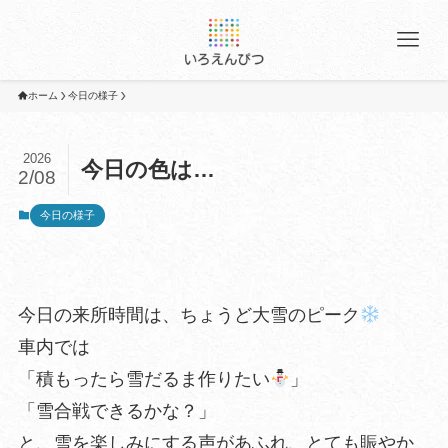
ホーム
今日の様子
2026
今日の色は…
2/08
今日の様子
今日の来所時間は、ちょうど大雪のピーク
車内では
「積もったら雪だるま作りたい
」
「雪合戦できるかな？」
と、雪を楽しみにする声があふれ、とても賑やか