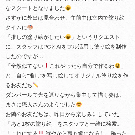
なスタートとなりました
さすがに外出は見合わせ、午前中は室内で塗り絵
タイムに
「推しの塗り絵がしたい
」というリクエスト
に、スタッフはPCとAIをフル活用し塗り絵を制作
したのですが…
「全然似てない
これやったら自分で作るわ
」
と、自ら“推し”を写し絵してオリジナル塗り絵を作
るお友だち
ダンボールで光を遮りながら集中して描く姿は、
まさに職人さんのようでした
お隣のお友だちは、昨日から楽しみにしていた
「あと1枚の塗り絵」をスタッフと一緒に検索。
「これにする
縦やから裏も縦になるし、飾った