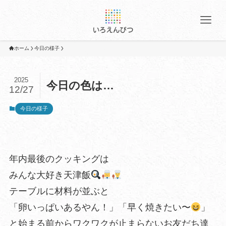
ホーム
今日の様子
2025
今日の色は…
12/27
今日の様子
年内最後のクッキングは
みんな大好き天津飯
テーブルに材料が並ぶと
「卵いっぱいあるやん！」「早く焼きたい〜
」
と始まる前からワクワクが止まらないお友だち達