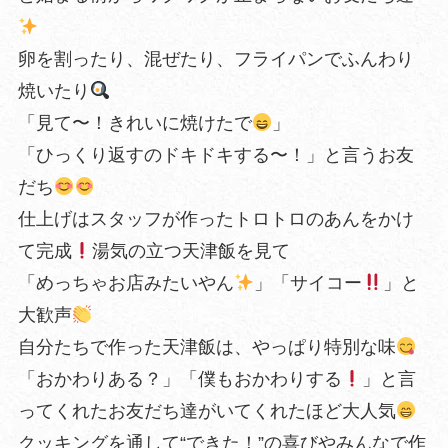
卵を割ったり、混ぜたり、フライパンでふんわり
焼いたり
「見て〜！きれいに焼けたで
」
「ひっくり返すのドキドキする〜！」と言うお友
だち
仕上げはスタッフが作ったトロトロのあんをかけ
て完成
湯気の立つ天津飯を見て
「めっちゃお店みたいやん
」「サイコー
」と
大歓声
自分たちで作った天津飯は、やっぱり特別な味
「おかわりある？」「僕もおかわりする
」と言
ってくれたお友だち達がいてくれたほど大人気
クッキングを通して“できた！”の喜びやみんなで作