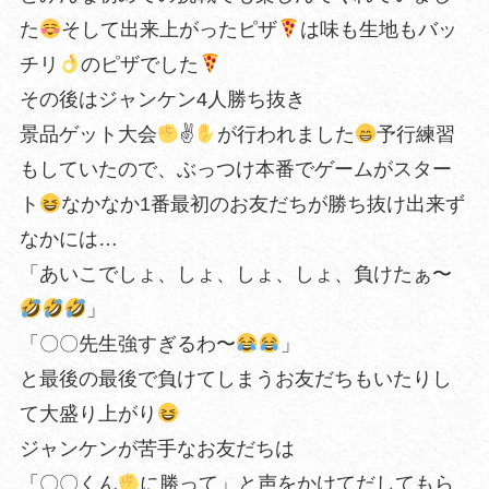
た
そして出来上がったピザ
は味も生地もバッ
チリ
のピザでした
その後はジャンケン4人勝ち抜き
景品ゲット大会
✌
が行われました
予行練習
もしていたので、ぶっつけ本番でゲームがスター
ト
なかなか1番最初のお友だちが勝ち抜け出来ず
なかには…
「あいこでしょ、しょ、しょ、しょ、負けたぁ〜
」
「〇〇先生強すぎるわ〜
」
と最後の最後で負けてしまうお友だちもいたりし
て大盛り上がり
ジャンケンが苦手なお友だちは
「〇〇くん
に勝って」と声をかけてだしてもら