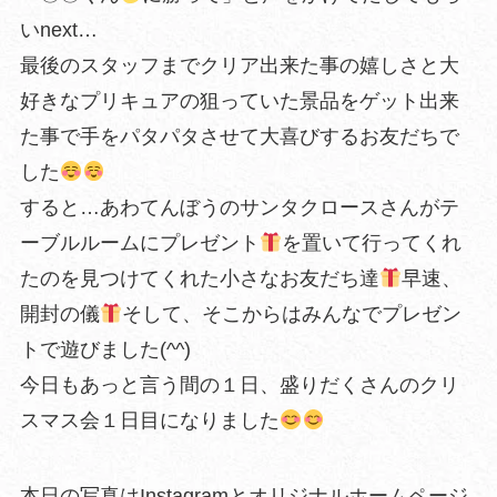
いnext…
最後のスタッフまでクリア出来た事の嬉しさと大
好きなプリキュアの狙っていた景品をゲット出来
た事で手をパタパタさせて大喜びするお友だちで
した
すると…あわてんぼうのサンタクロースさんがテ
ーブルルームにプレゼント
を置いて行ってくれ
たのを見つけてくれた小さなお友だち達
早速、
開封の儀
そして、そこからはみんなでプレゼン
トで遊びました(^^)
今日もあっと言う間の１日、盛りだくさんのクリ
スマス会１日目になりました
本日の写真はInstagramとオリジナルホームページ