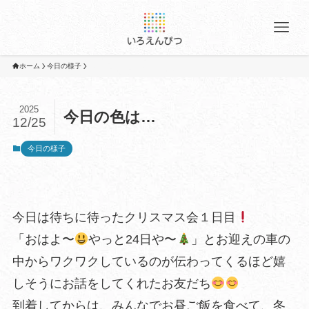
ホーム
今日の様子
2025
今日の色は…
12/25
今日の様子
今日は待ちに待ったクリスマス会１日目
「おはよ〜
やっと24日や〜
」とお迎えの車の
中からワクワクしているのが伝わってくるほど嬉
しそうにお話をしてくれたお友だち
到着してからは、みんなでお昼ご飯を食べて、冬