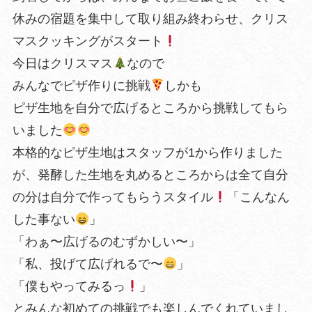
休みの宿題を集中して取り組み終わらせ、クリス
マスクッキングがスタート
今日はクリスマス
なので
みんなでピザ作りに挑戦
しかも
ピザ生地を自分で広げるところから挑戦してもら
いました
本格的なピザ生地はスタッフが1から作りました
が、発酵した生地を丸めるところからは全て自分
の分は自分で作ってもらうスタイル
「こんなん
した事ない
」
「わぁ〜広げるのむずかしい〜」
「私、投げて広げれるで〜
」
「僕もやってみるっ
」
とみんな初めての挑戦でも楽しんでくれていまし