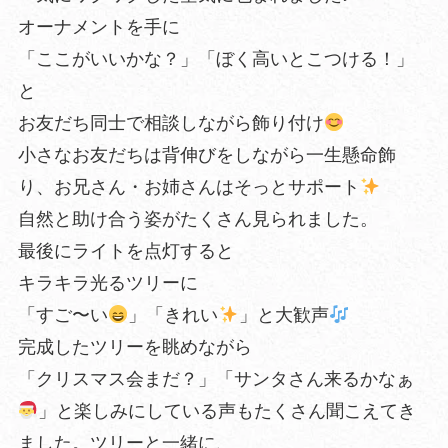
オーナメントを手に
「ここがいいかな？」「ぼく高いとこつける！」
と
お友だち同士で相談しながら飾り付け
小さなお友だちは背伸びをしながら一生懸命飾
り、お兄さん・お姉さんはそっとサポート
自然と助け合う姿がたくさん見られました。
最後にライトを点灯すると
キラキラ光るツリーに
「すご〜い
」「きれい
」と大歓声
完成したツリーを眺めながら
「クリスマス会まだ？」「サンタさん来るかなぁ
」と楽しみにしている声もたくさん聞こえてき
ました。ツリーと一緒に、