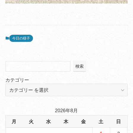
今日の様子
検索
カテゴリー
2026年8月
月
火
水
木
金
土
日