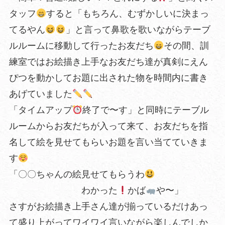
タッフ
すると「もちろん、むずかしいに決まっ
てるやん
」と言って鼻歌を歌いながらテーブ
ルルームに移動して行ったお友だち
その間、訓
練室ではお絵描き上手なお友だち達が真剣にえん
ぴつを動かしてお題に出された物を時間内に書き
あげていました
「タイムアップ
終了で〜す」と同時にテーブル
ルームからお友だちが入って来て、お友だちを指
名して絵を見せてもらいお題を言い当てていきま
す
「〇〇ちゃんの絵見せてもらうわ
わかった
かば
や〜」
さすがお絵描き上手さん達が揃っているだけあっ
て盛り上がってワイワイ言いながら楽しんでしか