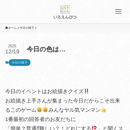
ホーム
今日の様子
2025
今日の色は…
12/19
今日の様子
今日のイベントはお絵描きクイズ
お絵描き上手さんが集まった今日だからこそ出来
るこのゲーム
みんなヤル気マンマン
1番最初の回答者のお友だちに
「簡単？普通⁇難しい？！どれにする
」と聞くス