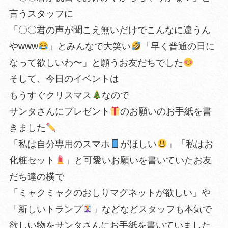
言うスタッフに
「〇〇君の声が聞こえ無いだけでこんなに違うん
やwww
」とみんなで大笑い
「早く普通の日に
なって欲しいわ〜」と願うお友だちでした
そして、今日のイベントは
もうすぐクリスマス
なので
サンタさんにプレゼント
のお願いのお手紙を書
きました
「私は自分専用のスマホ
がほしい
」「私はお
化粧セット
」と可愛いお願いを書いていたお友
だち達の横で
「ミャクミャクのおしりマグネットが欲しい」や
「新しいトランプ
」などなどスタッフも本気で
欲しい物をサンタさんにお手紙を書いていました