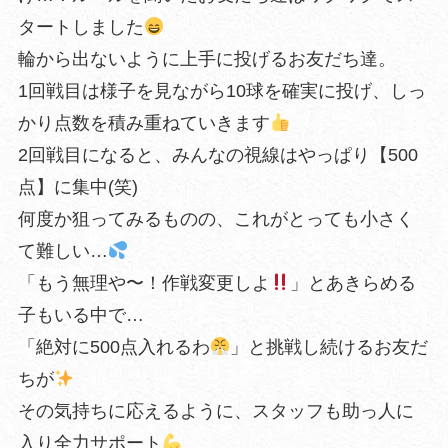
タートしました
輪から出ないように上手に投げるお友だち達。
1回戦目は様子を見ながら10球を確実に投げ、しっ
かり点数を積み重ねていきます
2回戦目になると、みんなの視線はやっぱり【500
点】に集中(笑)
何度か狙ってみるものの、これがとっても小さく
て難しい…
「もう無理や〜！作戦変更しよ
」とあきらめる
子もいる中で…
「絶対に500点入れるわ
」と挑戦し続けるお友だ
ちが
その気持ちに応えるように、スタッフも助っ人に
入り全力サポート