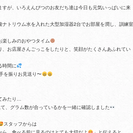
ますが、いろえんぴつのお友だち達は今日も元気いっぱいに来
酸ナトリウム水を入れた大型加湿器2台でお部屋を潤し、訓練
お楽しみのおやつタイム
り、お店屋さんごっこをしたりと、笑顔がたくさんあふれてい
る時間に
手を振りお見送り〜
てみたり…
見て、グラム数が合っているかを一緒に確認しました
スタッフからは
から、食べる前に見るのはとても大切だよ
」と伝えると、