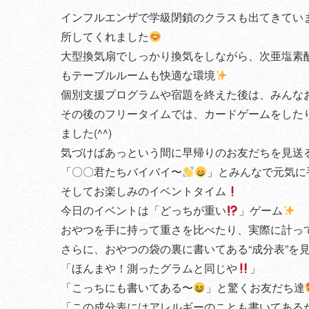
インフルエンザで学級閉鎖のクラスも出てきてい
所してくれました
大型換気扇でしっかり換気をしながら、次亜塩素
もテーブルルームも快適な環境
個別支援プログラムや宿題を終えた後は、みんな
その後のフリータイムでは、カードゲームをした
ました(^^)
気づけばあっという間に早帰りのお友だちを見送
「〇〇君たちバイバイ〜
」とみんなで元気に
そしてお楽しみのイベントタイム
今日のイベントは「どっちが重い
」ゲーム
おやつを手に持って重さを比べたり、実際に計っ
さらに、おやつの袋の裏に書いてある“成分表”を
「ほんまや！測ったグラムと同じや
」
「こっちにも書いてある〜
」と驚くお友だち達
「この成分表にはアレルギーのことも書いてある