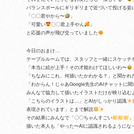
バランスボールにギリギリまで近づいて投げる姿
「〇〇君やから〜
」
「可愛い
〇〇君上手やん
」
と応援の声が飛び交っていました
今日のおまけ…
テーブルルームでは、スタッフと一緒にスケッチ
「本当に絵が上手！その才能わけてほしいわ〜
「ちなみにこれ、何描いたかわかる？」と聞かれ
「わからん！じゃあGoogle先生のAIチャットに
みんなで協力して描いたイラストだけが映り込むよ
「こちらのイラストは…」とAIがしっかり認識
表現されています」とまで解説
その結果にみんなで「〇〇ちゃんすごい
」
描いた本人も「やった〜AIに認識されるようにな