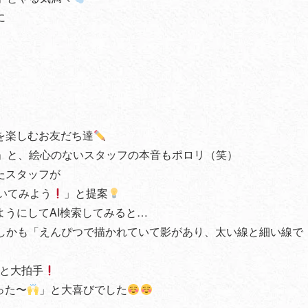
に
を楽しむお友だち達
」と、絵心のないスタッフの本音もポロリ（笑）
たスタッフが
聞いてみよう
」と提案
うにしてAI検索してみると…
しかも「えんぴつで描かれていて影があり、太い線と細い線で
と大拍手
った〜
」と大喜びでした