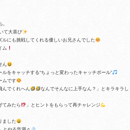
ち。
いて大喜び
ズルにも挑戦してくれる優しいお兄さんでした
イム
せん
ルをキャッチする“ちょっと変わったキャッチボール”
ームです
飛んでくれへん
なんでそんなに上手なん？」とキラキラし
げてみたら
」とヒントをもらって再チャレンジ
りました
」とやる気満々