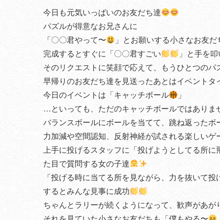
今日も元気いっぱいのお友だち達
パズルが得意なお兄さんに
「〇〇君やって〜
」とお願いする小さなお友だ
完成するとすぐに「〇〇君すごい
」と手を叩
そのリクエストに笑顔で応えて、もうひとつのパ
早帰りのお友だち達を見送ったあとはイベントタ
今日のイベントは「キャッチボール
」
…といっても、ただのキャッチボールではありま
バランスボールにボールを当てて、跳ね返ったボー
力加減や空間認知、反射神経が試される楽しいゲ
上手に投げるスタッフに「投げようとしてる所に
た目で質問する女の子達
「投げる時に当てる所を見ながら、力を抜いて投
するとみんな見事に成功
ちゃんとラリーが続くようになって、歓声があが
それを見ていた小さなお友だちも「僕もやる〜