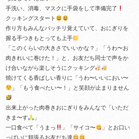
手洗い、消毒、マスクに手袋をして準備完了
クッキングスタート
作り方もみんなバッチリ覚えていて、おにぎりを
握る手つきもとっても上手
「このくらいの大きさでいいかな？」「うわ〜お
肉きれいに巻けた！」と、お友だち同士で声をか
け合いながら楽しそうにクッキング
焼けてくる香ばしい香りに「うわ〜いいにおい〜
」「もう食べたい〜！」と笑顔が止まりません
出来上がった肉巻きおにぎりをみんなで「いただ
きま〜す
」
一口食べて「うまっ
」「サイコ〜
」とお口い
っぱいに頬張るお友だち達