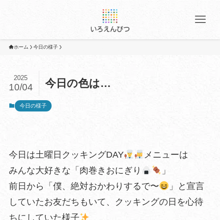
ホーム
今日の様子
2025
今日の色は…
10/04
今日の様子
今日は土曜日クッキングDAY
メニューは
みんな大好きな「肉巻きおにぎり
」
前日から「僕、絶対おかわりするで〜
」と宣言
していたお友だちもいて、クッキングの日を心待
ちにしていた様子