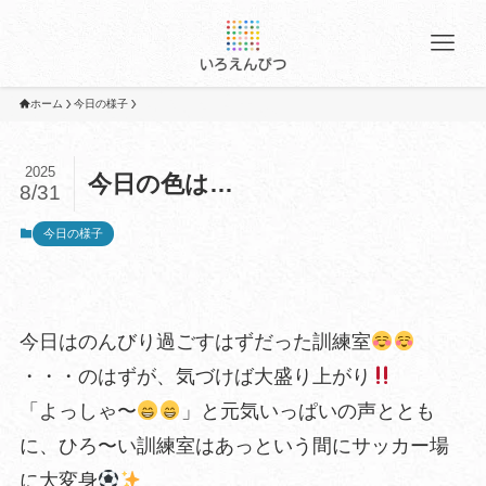
ホーム
今日の様子
2025
今日の色は…
8/31
今日の様子
今日はのんびり過ごすはずだった訓練室
・・・のはずが、気づけば大盛り上がり
「よっしゃ〜
」と元気いっぱいの声ととも
に、ひろ〜い訓練室はあっという間にサッカー場
に大変身