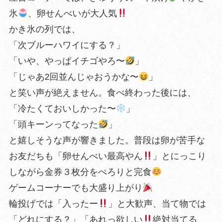
氷
、卵せんべいが大人気
かき氷の列では、
「次ブルーハワイにする？」
「いや、やっぱイチゴやろ〜
」
「じゃあ2回並んじゃおうかな〜
」
と笑い声が絶えません。食べ終わった後には、
「冷たくておいしかった〜
」
「頭キーンってなった
」
と嬉しそうな声が響きました。普段は卵が苦手な
お友だちも「卵せんべい最高やん
」とにっこり
しながら金券３枚分をぺろりと完食
ゲームコーナーでも大盛り上がり
輪投げでは「入ったー
」と大歓声、当て物では
「どれにする？」「あれっ欲しい
絶対当てる