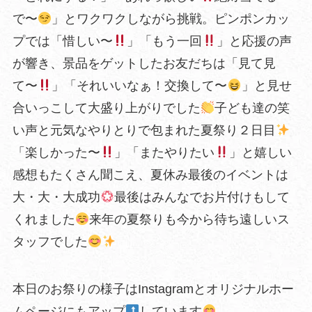
で〜
」とワクワクしながら挑戦。ピンポンカッ
プでは「惜しい〜
」「もう一回
」と応援の声
が響き、景品をゲットしたお友だちは「見て見
て〜
」「それいいなぁ！交換して〜
」と見せ
合いっこして大盛り上がりでした
子ども達の笑
い声と元気なやりとりで包まれた夏祭り２日目
「楽しかった〜
」「またやりたい
」と嬉しい
感想もたくさん聞こえ、夏休み最後のイベントは
大・大・大成功
最後はみんなでお片付けもして
くれました
来年の夏祭りも今から待ち遠しいス
タッフでした
本日のお祭りの様子はInstagramとオリジナルホー
ムページにもアップ
しています