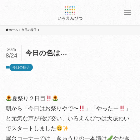
ホーム
今日の様子
2025
今日の色は…
8/24
今日の様子
夏祭り２日目
朝から「今日はお祭りやで〜
」「やったー
」
と元気な声が飛び交い、いろえんぴつは大賑わい
でスタートしました
屋台コーナーでは、きゅうりの一本漬け
やかき