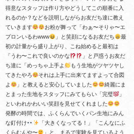
得意なスタッフは作り方やどうしてこの順番に入
れるのか？などを説明しながらお友だち達に教え
ていきます
お粉が舞って「わぁ〜そりゃ〜エ
プロンいるわwww
」と笑顔になるお友だち
最
初の計量から盛り上がり、こね始めると最初は
「うわ〜これで良いのかな
」と戸惑うお友だ
ち達に「めっちゃ上手よ
もう生地がツヤツヤし
てきたやろ
それは上手に出来てますよって合図
よ
」と教えると安心していました
綺麗にま
とまった生地をスタッフにみてもらい「完璧
」
といわれかわいい笑顔を見せてくれました
発酵の時間では、ふくらんでいくパン生地にみん
な釘付け
「大きくなってる！」「こんなにふ
くらむんや〜
」と、まるで実験を見ているよう