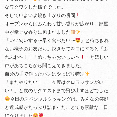
なワクワクした様子でした。
そしていよいよ焼き上がりの瞬間
オーブンからはふんわり甘い香りが広がり、部屋
中が幸せな香りに包まれました
「いい匂いする〜早く食べたい〜
」と待ちきれ
ない様子のお友だち。焼きたてを口にすると「ふ
わふわ〜！」「めっちゃおいしい〜
」と嬉しい
声があちこちから聞こえてきました。
自分の手で作ったパンはやっぱり特別
「またやりたい！」「今度はクロワッサンがい
い！」と次のリクエストまで飛び出すほどでした
今日のスペシャルクッキングは、みんなの笑顔
と達成感がたっぷり詰まった、とても素敵な一日
になりました