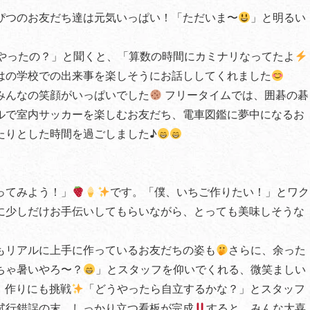
ぴつのお友だち達は元気いっぱい！「ただいま〜
」と明るい
やったの？」と聞くと、「算数の時間にカミナリなってたよ
はの学校での出来事を楽しそうにお話ししてくれました
みんなの笑顔がいっぱいでした
フリータイムでは、囲碁の碁
ルで室内サッカーを楽しむお友だち、電車図鑑に夢中になるお
たりとした時間を過ごしました♪
ってみよう！」
です。「僕、いちご作りたい！」とワク
に少しだけお手伝いしてもらいながら、とっても美味しそうな
もリアルに上手に作っているお友だちの姿も
さらに、余った
ちゃ暑いやろ〜？
」とスタッフを仰いでくれる、微笑ましい
」作りにも挑戦
「どうやったら自立するかな？」とスタッフ
試行錯誤の末、しっかり立つ看板が完成
すると、みんな大喜