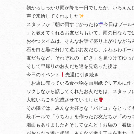
朝からしっかり雨が降る一日でしたが、いろえん
声で来所してくれました
スタッフが「朝の雨すごかったね
今日はプール
」と教えてくれるお友だちもいて、雨の日ならで
おやつタイムは、そんなお話で盛り上がりながら
石を白と黒に分けて遊ぶお友だち、ふわふわボー
友だちなど、それぞれの「好き」を見つけてゆっ
そして早帰りのお友だち達を見送った後は
今日のイベント
先週に引き続き
「お店に売っている食べ物を画用紙でリアルに作
ワクしながら話してくれたお友だちは、スタッフ
大粒いちごを完成させていました
その隣では、みんな大好きな「パピコ」をとって
段ボールで「うちわ」を作ったお友だちが「めっ
場面もありました♪ そしてなんと！お店の「看板
がお友だち達に相談。みんなで考え工夫を重ね、