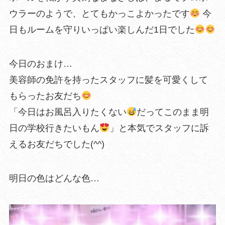
ウラーのようで、とてもかっこよかったです
今
日もルームを守りいっぱい楽しんだ1日でした
今日のおまけ…
美容師の免許を持ったスタッフに髪を可愛くして
もらったお友だち
「今日はお風呂入りたくない
だってこのまま明
日の学校行きたいもん
」と本気でスタッフに訴
えるお友だちでした(^^)
明日の色はどんな色…