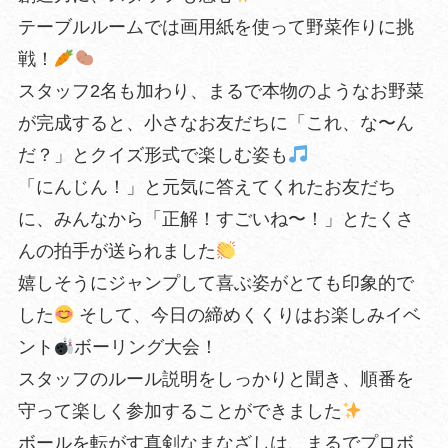
テーブルルームでは画用紙を使って野菜作りに挑
戦！
スタッフ2名も加わり、まるで本物のようなお野菜
が完成すると、小さなお友だちに「これ、な〜ん
だ？」とクイズ形式で楽しむ姿も
「にんじん！」と元気に答えてくれたお友だち
に、みんなから「正解！すごいね〜！」とたくさ
んの拍手が送られました
嬉しそうにジャンプして喜ぶ姿がとても印象的で
した
そして、今日の締めくくりはお楽しみイベ
ント
ボーリング大会！
スタッフのルール説明をしっかりと聞き、順番を
守って楽しく参加することができました
ボールを転がす真剣なまなざしは、まるでプロボ