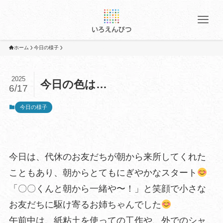
ホーム
今日の様子
2025
今日の色は…
6/17
今日の様子
今日は、代休のお友だちが朝から来所してくれた
こともあり、朝からとてもにぎやかなスタート
「〇〇くんと朝から一緒や〜！」と笑顔で小さな
お友だちに駆け寄るお姉ちゃんでした
午前中は、紙粘土を使っての工作や、外でのシャ