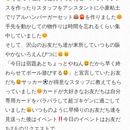
スを作ったりスタッフをアシスタントに小麦粘土
でリアルハンバーガーセット
を作りました
手先を動かしての物作りは時間を忘れるくらい集
中していました
そして、沢山のお友だち達が来所していつもの賑
やかないろえんぴつに
「今日は宿題あとちょっとやねん
だから早く終
わらせてボール遊びする
」と宣言していたお友
だち
サッカー
が得意なスタッフに教えてもら
っていました
カードが大好きなお友だちは自分
専用カードをパラパラして超ゴキゲンに過ごして
いました
いつものように早帰りのお友だち達を
見送った後はイベント
今日のイベントはお友だ
ち2人のリクエストで