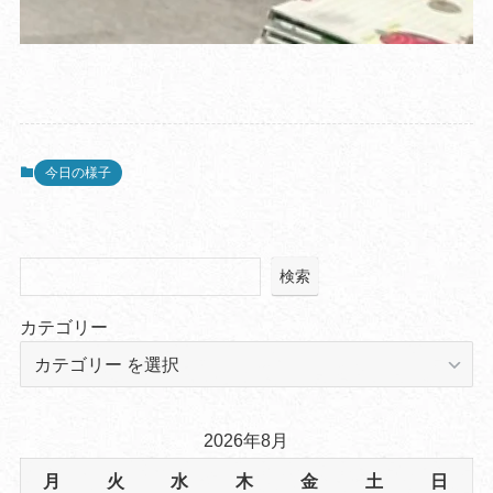
今日の様子
検索
カテゴリー
2026年8月
月
火
水
木
金
土
日