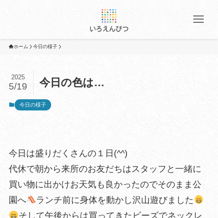
ホーム
今日の様子
2025
今日の色は…
5/19
今日の様子
今日は盛りだくさんの１日(^^)
代休で朝から来所のお友だちはスタッフと一緒に
買い物に出かけお天気も良かったのでそのまま公
園へ
ランチ前に身体を動かし沢山遊びました
そして午後からは買ってきたビーズでネックレ