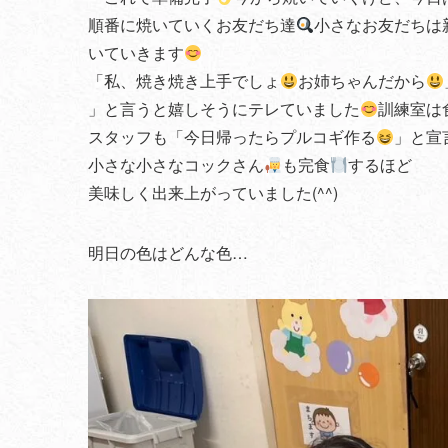
順番に焼いていくお友だち達
小さなお友だちは
いていきます
「私、焼き焼き上手でしょ
お姉ちゃんだから
」と言うと嬉しそうにテレていました
訓練室は
スタッフも「今日帰ったらプルコギ作る
」と宣
小さな小さなコックさん
も完食
するほど
美味しく出来上がっていました(^^)
明日の色はどんな色…