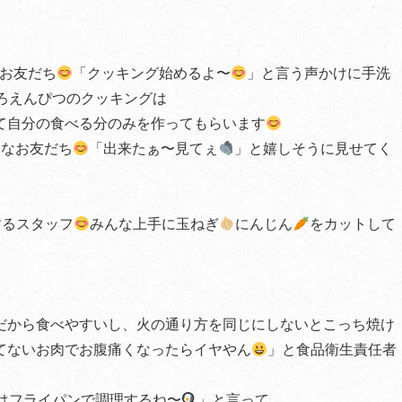
お友だち
「クッキング始めるよ〜
」と言う声かけに手洗
ろえんぴつのクッキングは
て自分の食べる分のみを作ってもらいます
さなお友だち
「出来たぁ〜見てぇ
」と嬉しそうに見せてく
するスタッフ
みんな上手に玉ねぎ
にんじん
をカットして
だから食べやすいし、火の通り方を同じにしないとこっち焼け
てないお肉でお腹痛くなったらイヤやん
」と食品衛生責任者
はフライパンで調理するね〜
」と言って