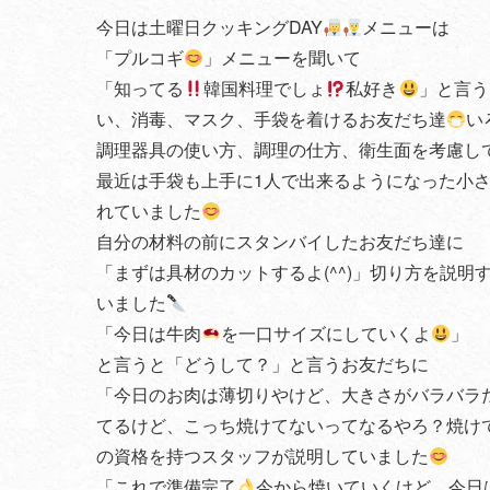
今日は土曜日クッキングDAY
メニューは
「プルコギ
」メニューを聞いて
「知ってる
韓国料理でしょ
私好き
」と言う
い、消毒、マスク、手袋を着けるお友だち達
い
調理器具の使い方、調理の仕方、衛生面を考慮し
最近は手袋も上手に1人で出来るようになった小
れていました
自分の材料の前にスタンバイしたお友だち達に
「まずは具材のカットするよ(^^)」切り方を説明
いました
「今日は牛肉
を一口サイズにしていくよ
」
と言うと「どうして？」と言うお友だちに
「今日のお肉は薄切りやけど、大きさがバラバラ
てるけど、こっち焼けてないってなるやろ？焼け
の資格を持つスタッフが説明していました
「これで準備完了
今から焼いていくけど、今日