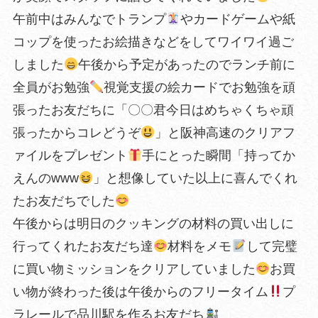
午前中はみんなでトランプ
やカードゲームや紙
コップを使ったお絵描きなどをしてワイワイ過ご
しました
午後から予定があったのでランチ前に
全員がお勉強
視覚支援の絵カードでお勉強を頑
張ったお友だちに「〇〇君今日はめちゃくちゃ頑
張ったからコレどうぞ
」と阪神高速のクリアフ
ァイルをプレゼント
手にとった瞬間「持ってか
えんのwww
」と想像していた以上に喜んでくれ
たお友だちでした
午後からは明日のクッキングの材料の買い出しに
行ってくれたお友だち達
材料をメモ
して完璧
に買い物ミッションをクリアしていました
お買
い物が終わった後は午後からのフリータイム
プ
ラレールで品川駅を作るお友だち