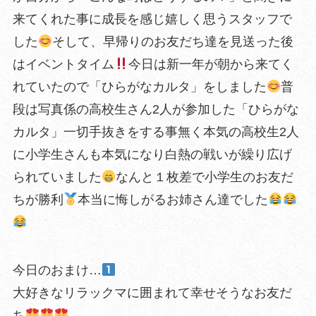
来てくれた事に成長を感じ嬉しく思うスタッフで
した
そして、早帰りのお友だち達を見送った後
はイベントタイム
今日は新一年が朝から来てく
れていたので「ひらがなカルタ」をしました
普
段は写真係の高校生さん2人が参加した「ひらがな
カルタ」一切手抜きをする事無く本気の高校生2人
に小学生さんも本気になり白熱の戦いが繰り広げ
られていました
なんと１枚差で小学生のお友だ
ちが勝利
本当に悔しがるお姉さん達でした
今日のおまけ…
大好きなリラックマに囲まれて幸せそうなお友だ
ち