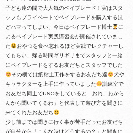
子ども達の間で大人気のベイブレード！実はスタ
ッフもプライベートでベイブレードを購入するほ
どハマってしまい、今日はベイブレード博士
に
よるベイブレード実践講習会が開催されていまし
た
おやつを食べ忘れるほど実践でレクチャーし
てもらい、帰る時間ギリギリまでスタッフと一緒
にベイブレードをするお友だちとスタッフでした
その横では紙粘土工作をするお友だち達
犬や
キャラクターを上手に作っていました
訓練室で
お友だち同士でUNOをしていると「おれ、わから
んから聞いてくるわ」と代表して遊び方を聞きに
来てくれたお友だち
少し前までは聞きに行く事が苦手だったお友だち
が自分から「こんな時はどうするの？」と聞きに