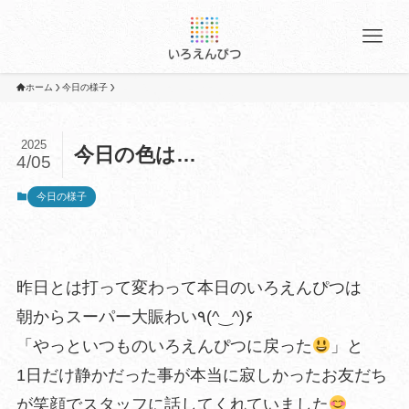
ホーム
今日の様子
2025
今日の色は…
4/05
今日の様子
昨日とは打って変わって本日のいろえんぴつは
朝からスーパー大賑わい٩(^‿^)۶
「やっといつものいろえんぴつに戻った
」と
1日だけ静かだった事が本当に寂しかったお友だち
が笑顔でスタッフに話してくれていました