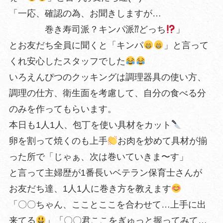
「一応、確認の為、お聞きしますが…
巻き寿司派？キンパ派⁇どっち
」
とお友だち全員に聞くと「キンパ
」と言って
くれ安心したスタッフでした
いろえんぴつのクッキングは調理器具の使い方、
調理の仕方、衛生面を考慮して、自分の食べる分
のみを作ってもらいます。
本日も1人1人、包丁を使い具材をカット
卵を割って焼くのも上手
お肉を炒めて具材が揃
った所で「じゃぁ、次は巻いていきま〜す」
と言って主婦歴が1番長いベテラン保育士さんが
お友だち達、1人1人に巻き方を教えます
「〇〇ちゃん、こことここを合わせて…上手に出
来てる
」「〇〇君ここをぎゅっと握ってみて…