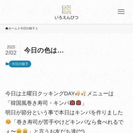
ホーム
今日の様子
2025
今日の色は…
2/02
今日の様子
今日は土曜日クッキングDAY
メニューは
「韓国風巻き寿司・キンパ
」
明日が節分という事で本日はキンパを作りました
「巻き寿司が苦手やけどキンパなら食べれるで
ぇ〜
」と言うお友だち達(^^)