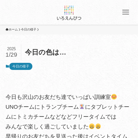
ホーム
今日の様子
2025
今日の色は…
1/29
今日の様子
今日も沢山のお友だち達でいっぱい訓練室
UNOチームにトランプチーム
にタブレットチー
ムにトミカチームなどなどフリータイムでは
みんなで楽しく過ごしていました
早帰りのお友だちを見送った後はイベントタイム