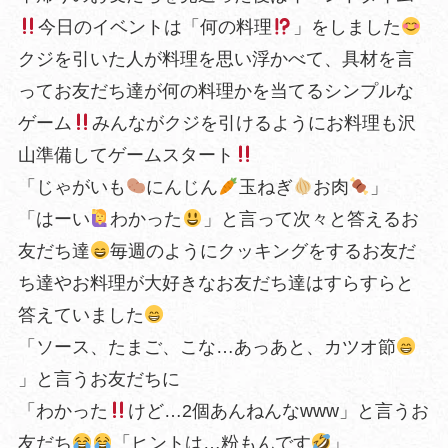
今日のイベントは「何の料理
」をしました
クジを引いた人が料理を思い浮かべて、具材を言
ってお友だち達が何の料理かを当てるシンプルな
ゲーム
みんながクジを引けるようにお料理も沢
山準備してゲームスタート
「じゃがいも
にんじん
玉ねぎ
お肉
」
「はーい
わかった
」と言って次々と答えるお
友だち達
毎週のようにクッキングをするお友だ
ち達やお料理が大好きなお友だち達はすらすらと
答えていました
「ソース、たまご、こな…あっあと、カツオ節
」と言うお友だちに
「わかった
けど…2個あんねんなwww」と言うお
友だち
「ヒントは…粉もんです
」