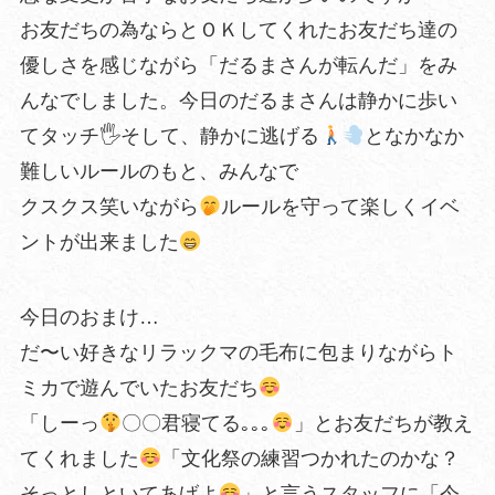
お友だちの為ならとＯＫしてくれたお友だち達の
優しさを感じながら「だるまさんが転んだ」をみ
んなでしました。今日のだるまさんは静かに歩い
てタッチ🖐
そして、静かに逃げる
となかなか
難しいルールのもと、みんなで
クスクス笑いながら
ルールを守って楽しくイベ
ントが出来ました
今日のおまけ…
だ〜い好きなリラックマの毛布に包まりながらト
ミカで遊んでいたお友だち
「しーっ
〇〇君寝てる｡｡｡
」とお友だちが教え
てくれました
「文化祭の練習つかれたのかな？
そっとしといてあげよ
」と言うスタッフに「今