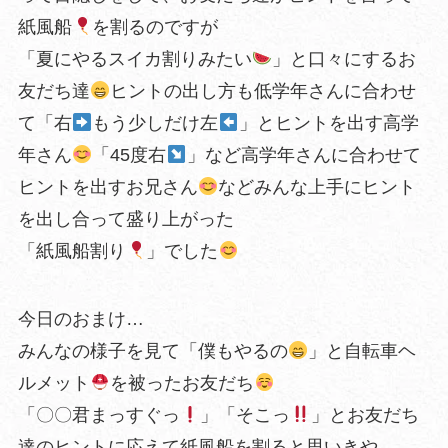
紙風船
を割るのですが
「夏にやるスイカ割りみたい
」と口々にするお
友だち達
ヒントの出し方も低学年さんに合わせ
て「右
もう少しだけ左
」とヒントを出す高学
年さん
「45度右
」など高学年さんに合わせて
ヒントを出すお兄さん
などみんな上手にヒント
を出し合って盛り上がった
「紙風船割り
」でした
今日のおまけ…
みんなの様子を見て「僕もやるの
」と自転車ヘ
ルメット
を被ったお友だち
「〇〇君まっすぐっ
」「そこっ
」とお友だち
達のヒントに応えて紙風船を割ると思いきや