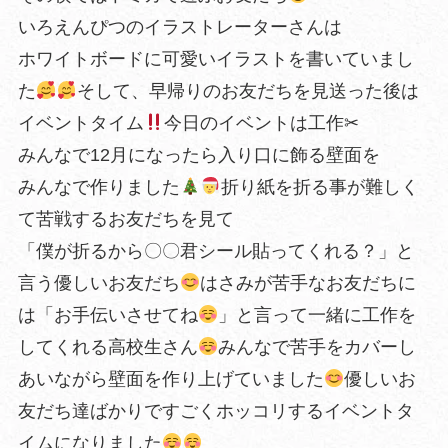
いろえんぴつのイラストレーターさんは
ホワイトボードに可愛いイラストを書いていまし
た
そして、早帰りのお友だちを見送った後は
イベントタイム
今日のイベントは工作✂︎
みんなで12月になったら入り口に飾る壁面を
みんなで作りました
折り紙を折る事が難しく
て苦戦するお友だちを見て
「僕が折るから〇〇君シール貼ってくれる？」と
言う優しいお友だち
はさみが苦手なお友だちに
は「お手伝いさせてね
」と言って一緒に工作を
してくれる高校生さん
みんなで苦手をカバーし
あいながら壁面を作り上げていました
優しいお
友だち達ばかりですごくホッコリするイベントタ
イムになりました