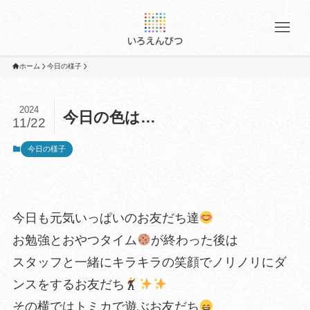
ホーム
今日の様子
2024
今日の色は…
11/22
今日の様子
今日も元気いっぱいのお友だち達
お勉強とおやつタイム
が終わった後は
スタッフと一緒にキラキラの笑顔でノリノリにダ
ンスをするお友だち
その横ではトミカで遊ぶお友だち