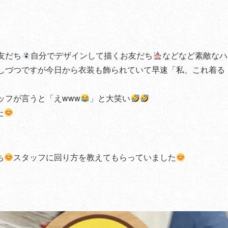
友だち
自分でデザインして描くお友だち
などなど素敵なハ
しづつですが今日から衣装も飾られていて早速「私、これ着る
ッフが言うと「えwww
」と大笑い
た
ち
スタッフに回り方を教えてもらっていました