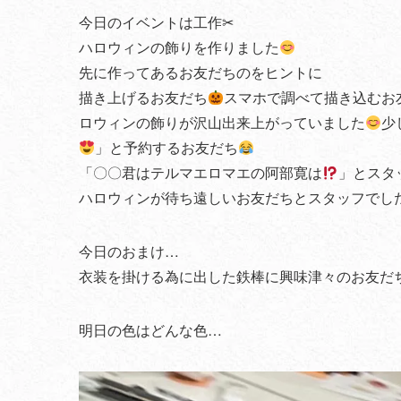
今日のイベントは工作✂︎
ハロウィンの飾りを作りました
先に作ってあるお友だちのをヒントに
描き上げるお友だち
スマホで調べて描き込むお
ロウィンの飾りが沢山出来上がっていました
少
」と予約するお友だち
「〇〇君はテルマエロマエの阿部寛は
」とスタ
ハロウィンが待ち遠しいお友だちとスタッフでし
今日のおまけ…
衣装を掛ける為に出した鉄棒に興味津々のお友だ
明日の色はどんな色…