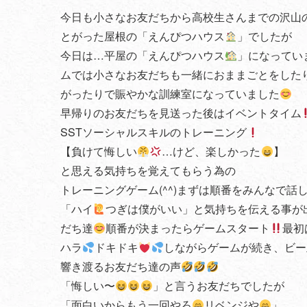
今日も小さなお友だちから高校生さんまでの沢山
とがった屋根の「えんぴつハウス
」でしたが
今日は…平屋の「えんぴつハウス
」になってい
ムでは小さなお友だちも一緒におままごとをした
がったりで賑やかな訓練室になっていました
早帰りのお友だちを見送った後はイベントタイム
SSTソーシャルスキルのトレーニング
【負けて悔しい
…けど、楽しかった
】
と思える気持ちを覚えてもらう為の
トレーニングゲーム(^^)まずは順番をみんなで話
「ハイ
つぎは僕がいい」と気持ちを伝える事が
だち達
順番が決まったらゲームスタート
最初
ハラ
ドキドキ
しながらゲームが続き、ビー
響き渡るお友だち達の声
「悔しい〜
」と言うお友だちでしたが
「面白いからもう一回やろ
リベンジや
」