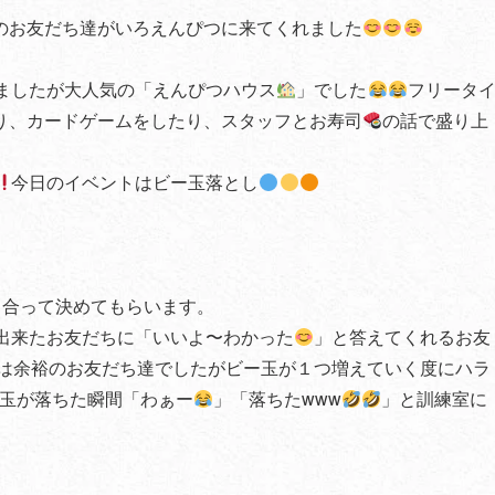
のお友だち達がいろえんぴつに来てくれました
ましたが大人気の「えんぴつハウス
」でした
フリータ
り、カードゲームをしたり、スタッフとお寿司
の話で盛り上
今日のイベントはビー玉落とし
し合って決めてもらいます。
出来たお友だちに「いいよ〜わかった
」と答えてくれるお友
は余裕のお友だち達でしたがビー玉が１つ増えていく度にハラ
玉が落ちた瞬間「わぁー
」「落ちたwww
」と訓練室に