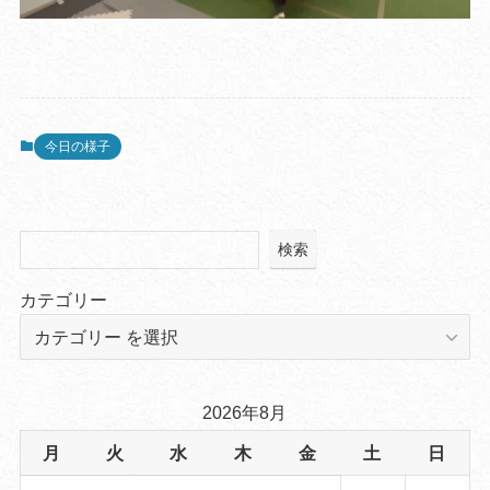
今日の様子
検索
カテゴリー
2026年8月
月
火
水
木
金
土
日