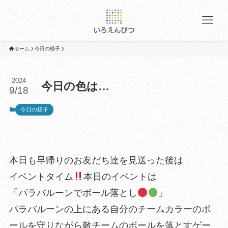
ホーム
今日の様子
2024
今日の色は…
9/18
今日の様子
本日も早帰りのお友だち達を見送った後は
イベントタイム
本日のイベントは
「パラバルーンでボール落とし
」
パラバルーンの上にある自分のチームカラーのボ
ールを守りながら敵チームのボールを落とすゲー