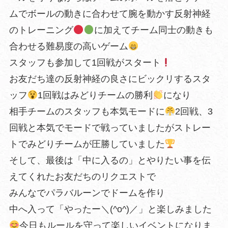
ムでボールの動きに合わせて腕を動かす反射神経
のトレーニング
に加えてチーム同士の動きも
合わせる難易度の高いゲーム
スタッフも参加して1回戦がスタート
お友だち達の反射神経の良さにビックリするスタ
ッフ
1回戦はみどりチームの勝利
になり
相手チームのスタッフも本気モードに
2回戦、3
回戦と本気でモードで戦っていましたがストレー
トでみどりチームが圧勝していました
そして、最後は「中に入るの」とやりたい事を伝
えてくれたお友だちのリクエストで
みんなでパラバルーンでドームを作り
中へ入って「やったー＼(^o^)／」と楽しみました
今日もルールを守って楽しいイベントになりま