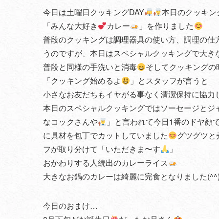
今日は土曜日クッキングDAY
本日のクッキン
「みんな大好き
カレー
」を作りました
普段のクッキングは調理器具の使い方、調理の仕
うのですが、本日はスペシャルクッキングで大き
普段と同様の手洗いと消毒
そしてクッキングの
「クッキング始めるよ
」とスタッフが言うと
小さなお友だちもイヤがる事なく清潔保持に協力して
本日のスペシャルクッキングではソーセージとジ
なコックさんや
」と言われて今日1番のドヤ顔
に具材を包丁でカットしていました
グツグツと
フが取り分けて「いただきま〜す
」
おかわりする人続出のカレーライス
大きなお鍋のカレーは綺麗に完食となりました(^^
今日のおまけ…