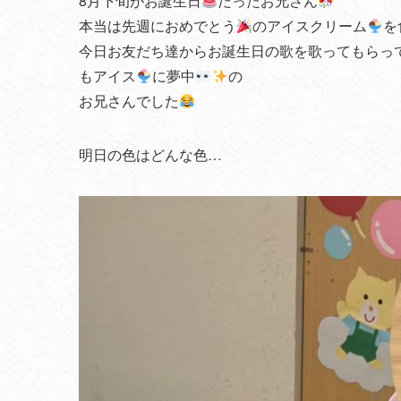
8月下旬がお誕生日
だったお兄さん
本当は先週におめでとう
のアイスクリーム
を
今日お友だち達からお誕生日の歌を歌ってもらっ
もアイス
に夢中
の
お兄さんでした
明日の色はどんな色…