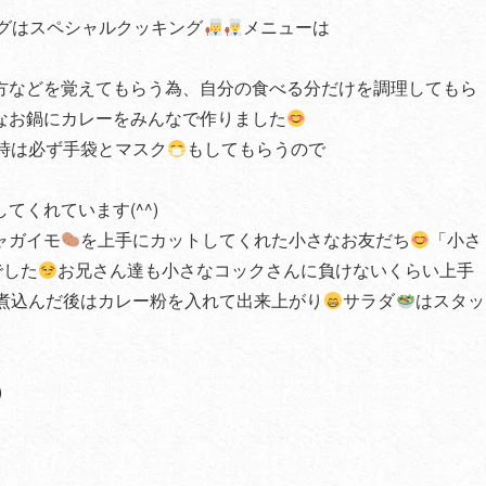
グはスペシャルクッキング
メニューは
方などを覚えてもらう為、自分の食べる分だけを調理してもら
なお鍋にカレーをみんなで作りました
時は必ず手袋とマスク
もしてもらうので
くれています(^^)
ャガイモ
を上手にカットしてくれた小さなお友だち
「小さ
でした
お兄さん達も小さなコックさんに負けないくらい上手
煮込んだ後はカレー粉を入れて出来上がり
サラダ
はスタッ
)