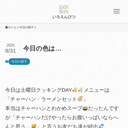
ホーム
今日の様子
2024
今日の色は…
8/31
今日の様子
今日は土曜日クッキングDAY
メニューは
「チャーハン・ラーメンセット
」
本当はチャーハンとわかめスープ
だったんです
が「チャーハンだけやったらお腹いっぱいならへ
んと思う…
」と言うお友だち達が続出