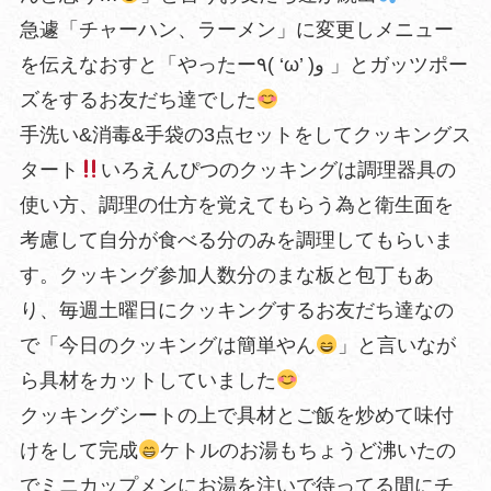
急遽「チャーハン、ラーメン」に変更しメニュー
を伝えなおすと「やったー٩( ‘ω’ )و 」とガッツポー
ズをするお友だち達でした
手洗い&消毒&手袋の3点セットをしてクッキングス
タート
いろえんぴつのクッキングは調理器具の
使い方、調理の仕方を覚えてもらう為と衛生面を
考慮して自分が食べる分のみを調理してもらいま
す。クッキング参加人数分のまな板と包丁もあ
り、毎週土曜日にクッキングするお友だち達なの
で「今日のクッキングは簡単やん
」と言いなが
ら具材をカットしていました
クッキングシートの上で具材とご飯を炒めて味付
けをして完成
ケトルのお湯もちょうど沸いたの
でミニカップメンにお湯を注いで待ってる間にチ