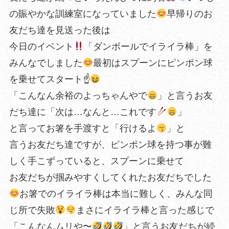
の賑やかな訓練室になっていました
早帰りのお
友だち達を見送った後は
今日のイベント
「ダンボールでイライラ棒」を
みんなでしました
最初はスプーンにピンポン球
を乗せてスタート☝
「こんなん余裕のよっちゃんやで
」と言うお友
だち達に「次は…なんと…これです
」
と言ってお箸を手渡すと「行けるよ
」と
言うお友だち達ですが、ピンポン球を持つ事が難
しく手こずっていると、スプーンに乗せて
お友だちが掴みやすくしてくれたお友だちでした
お箸でのイライラ棒は本当に難しく、みんな同
じ所で失敗
まさにイライラ棒と言った感じで
「こんなんムリや〜
」と言うお友だちが続