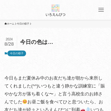
ホーム
今日の様子
2024
今日の色は…
8/28
今日の様子
今日もまだ夏休み中のお友だち達が朝から来所し
てくれました(^^)いつもと違う静かな訓練室に「賑
やかな方が落ち着くな〜」と言う高校生のお姉さ
んでした
お昼ご飯を食べてひと息ついたら、お
友だち達が続々といろえんぴつに到着
いつも