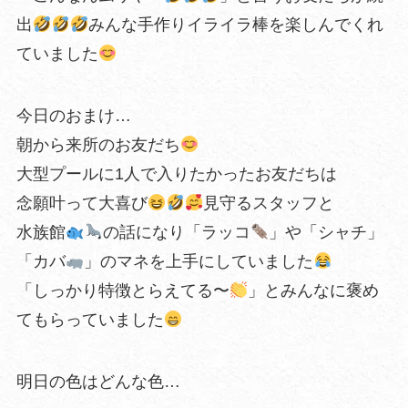
出
みんな手作りイライラ棒を楽しんでくれ
ていました
今日のおまけ…
朝から来所のお友だち
大型プールに1人で入りたかったお友だちは
念願叶って大喜び
見守るスタッフと
水族館
の話になり「ラッコ
」や「シャチ」
「カバ
」のマネを上手にしていました
「しっかり特徴とらえてる〜
」とみんなに褒め
てもらっていました
明日の色はどんな色…