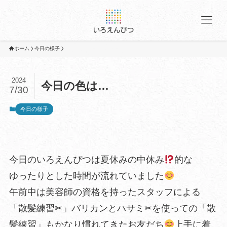
ホーム
今日の様子
2024
今日の色は…
7/30
今日の様子
今日のいろえんぴつは夏休みの中休み
的な
ゆったりとした時間が流れていました
午前中は美容師の資格を持ったスタッフによる
「散髪練習✂︎」バリカンとハサミ✂︎を使っての「散
髪練習」もかなり慣れてきたお友だち
上手に着