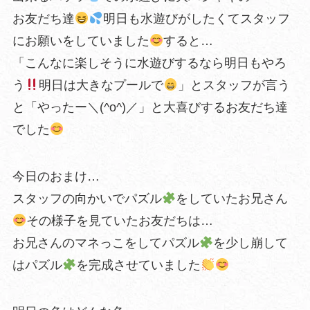
お友だち達
明日も水遊びがしたくてスタッフ
にお願いをしていました
すると…
「こんなに楽しそうに水遊びするなら明日もやろ
う
明日は大きなプールで
」とスタッフが言う
と「やったー＼(^o^)／」と大喜びするお友だち達
でした
今日のおまけ…
スタッフの向かいでパズル
をしていたお兄さん
その様子を見ていたお友だちは…
お兄さんのマネっこをしてパズル
を少し崩して
はパズル
を完成させていました