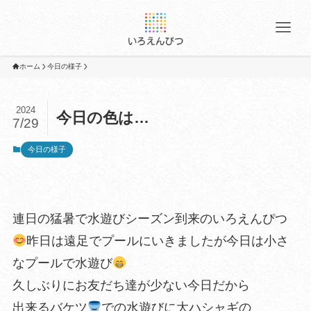
ホーム
今日の様子
2024
今日の色は…
7/29
今日の様子
連日の猛暑で水遊びシーズン到来のいろえんぴつ
昨日は遠足でプールにいきましたが今日は小さ
なプールで水遊び
久しぶりにお友だち達が少ない今日だから
出来るバケツ
での水遊びに大ハシャギの