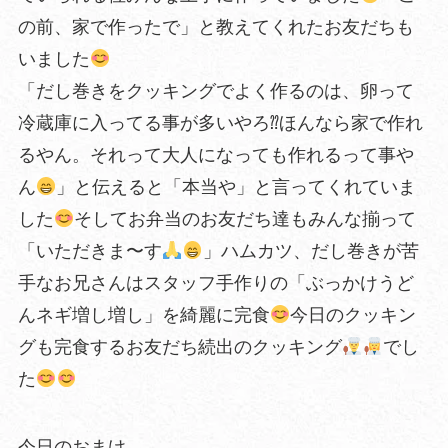
の前、家で作ったで」と教えてくれたお友だちも
いました
「だし巻きをクッキングでよく作るのは、卵って
冷蔵庫に入ってる事が多いやろ⁇ほんなら家で作れ
るやん。それって大人になっても作れるって事や
ん
」と伝えると「本当や」と言ってくれていま
した
そしてお弁当のお友だち達もみんな揃って
「いただきま〜す
」ハムカツ、だし巻きが苦
手なお兄さんはスタッフ手作りの「ぶっかけうど
んネギ増し増し」を綺麗に完食
今日のクッキン
グも完食するお友だち続出のクッキング
でし
た
今日のおまけ…