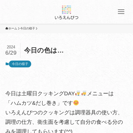
ホーム
今日の様子
2024
今日の色は…
6/29
今日の様子
今日は土曜日クッキングDAY
メニューは
「ハムカツ&だし巻き」です
いろえんぴつのクッキングは調理器具の使い方、
調理の仕方、衛生面を考慮して自分の食べる分の
みを調理してもらいます(^^)