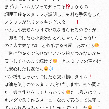
まずは「ハムカツって知ってる
」からの
調理工程をスタッフが説明し、材料を手袋をした
スタッフが配りクッキングスタート
ハムに小麦粉をつけて卵液を潜らせるのですが
「卵をつけたら小麦粉がとれちゃうんじゃない
の？大丈夫なの⁈」と心配する可愛いお友だち
「逆に卵をくぐらせないとパン粉がつかないから
安心してそのまま続けて
」とスタッフの声かけ
に安心したお友だち
パン粉をしっかりつけたら揚げ揚げタイム
は油を使うのでスタッフが担当します。その間に
だし巻き作りをしてもらいます
だし巻きはクッ
キングで良く作るメニューなので安心して見守っ
ていられる位みんな上手に作っていました
「こ