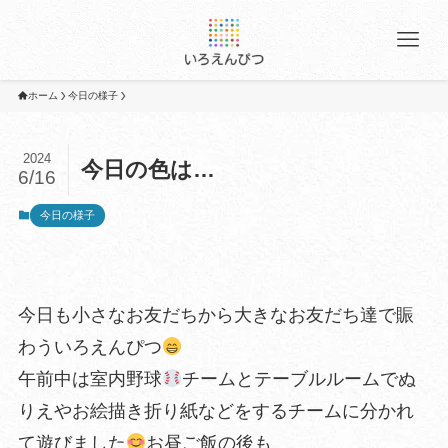
ホーム
今日の様子
2024
今日の色は…
6/16
今日の様子
今日も小さなお友だちから大きなお友だち達で賑
わういろえんぴつ
午前中は室内野球
チームとテーブルルームでぬ
りえやお絵描き折り紙などをするチームに分かれ
て遊びました
お昼ご飯の後も