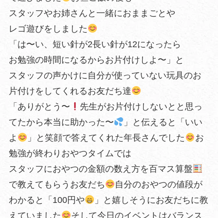
スタッフやお姉さんと一緒におままごとや
レゴ遊びをしました
「は〜い、短い針が2長い針が12になったら
お勉強の時間になるからお片付けしよ〜」と
スタッフの声かけに自分が使っていない玩具のお
片付けをしてくれるお友だち達
「ありがとう〜
先生がお片付けしないとと思っ
てたから本当に助かった〜
」と伝えると「いい
よ
」と笑顔で答えてくれた年長さんでした
お
勉強が終わりおやつタイムでは
スタッフにおやつの金額の数え方を百マス算盤
で教えてもらうお友だち
自分のおやつの値段が
わかると「100円や
」と嬉しそうにお友だちに教
えていました
そして今日のイベントはバランス