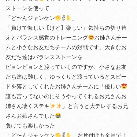
ストーンを使って
「ど〜んジャンケン
✌
」
「負けて悔しい【けど】楽しい」気持ちの切り替
えとバランス感覚のトレーニング
お姉さんチー
ムと小さなお友だちチームの対戦です。大きなお
友だち達はバランスストーンを
ピョンピョンと渡っていくのですが、小さなお友
だち達は難しく、ゆっくりと渡っているとスピー
ドを落としてくれたお姉さんチームに「優しい
誰も言ってないのにそうやってくれるお兄さんお
姉さん凄くステキ
」と言うと大テレするお兄
さんお姉さんでした
負けても楽しかった
「ど〜んジャンケン
✌
」お片付けも全員で上