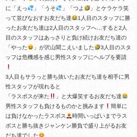
に「えっ
」「うそ
」「つよ
」とケラケラ笑
って並びなおすお友だち達
1人目のスタッフに勝
ったお友だち達は2人目のスタッフへ…すると2人
目のスタッフはあっさりと負け続けお友だち達の
「やった
」が沢山聞こえいました
3人目のスタ
ッフは危機感を感じ男性スタッフにヘルプを要請
3人目もサラっと勝ち抜いたお友だち達を相手に男
性スタッフが現れると
「ラスボスが来た
」と大爆笑するお友だち達
男性スタッフも負けるものかと挑みます
簡単に
は負けなかったラスボス
時間いっぱいまでラス
ボスと勝ち抜きジャンケン勝負で盛り上がるお友
だち達でした