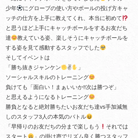
少年
にグローブの使い方やボールの投げ方キャ
ッチの仕方を上手に教えてくれ、本当に初めて
と思うほど上手にキャッチボールをするお友だち
達
教えている姿、楽しそうにキャッチボールを
する姿を見て感動するスタッフでした
そしてイベントは
「勝ち抜きジャンケン
✌
」
ソーシャルスキルのトレーニング
負けても「面白い！まぁいいか‼︎次は勝つぞ」
と思えるようになるトレーニング
勝負となると絶対勝ちたいお友だち達vs手加減無
しのスタッフ3人の本気のバトル
「早帰りのお友だちの分まで楽しもう
それでは
スタート
」の掛け声でリズム良く勝つスタッフ