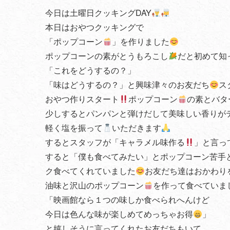
今日は土曜日クッキングDAY
本日はおやつクッキングで
「ポップコーン
」を作りました
ポップコーンの素がとうもろこし
だと初めて知
「これをどうするの？」
「味はどうするの？」と興味津々のお友だち
ス
おやつ作りスタート
ポップコーン
の素とバタ
少しするとパンパンと弾けだして美味しい香りが
軽く塩を振って
いただきます
するとスタッフが「キャラメル味作る
」と言っ
すると「僕も食べてみたい」とポップコーン苦手
ク食べてくれていました
お友だち達はおかわり
油味と沢山のポップコーン
を作って食べていま
「映画館なら１つの味しか食べられへんけど
今日は色んな味が楽しめてめっちゃお得
」
と嬉しそうに言ってくれたお友だちもいて