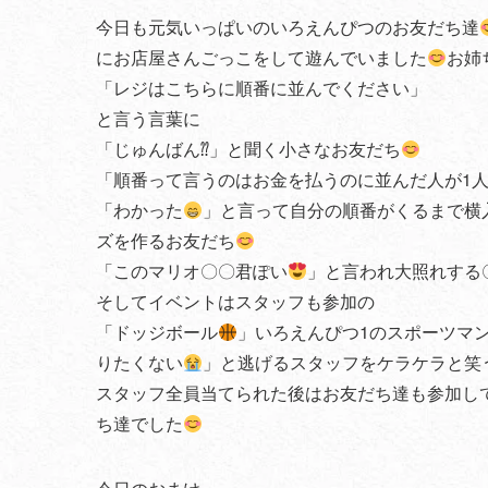
今日も元気いっぱいのいろえんぴつのお友だち達
にお店屋さんごっこをして遊んでいました
お姉
「レジはこちらに順番に並んでください」
と言う言葉に
「じゅんばん⁇」と聞く小さなお友だち
「順番って言うのはお金を払うのに並んだ人が1
「わかった
」と言って自分の順番がくるまで横
ズを作るお友だち
「このマリオ〇〇君ぽい
」と言われ大照れする
そしてイベントはスタッフも参加の
「ドッジボール
」いろえんぴつ1のスポーツマ
りたくない
」と逃げるスタッフをケラケラと笑
スタッフ全員当てられた後はお友だち達も参加し
ち達でした