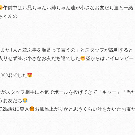
午前中はお兄ちゃんお姉ちゃん達が小さなお友だち達と一緒
ちゃんの
人また1人と並ぶ事を順番って言うの」とスタッフが説明すると
入りせず並ぶ小さなお友だち達でした
昼からはアイロンビー
〇〇君でした
ンがスタッフ相手に本気でボールを投げてきて「キャー」「当
うお友だち
て2回戦に突入
お風呂上がりかと思うくらい汗をかいたお友