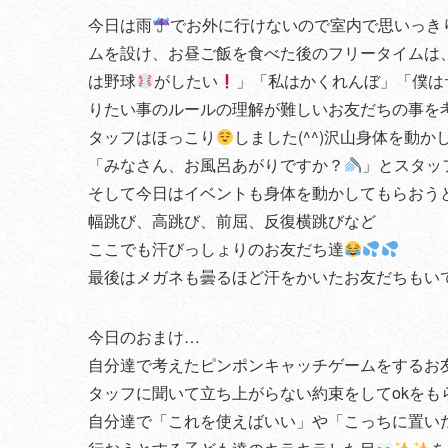
今日は雨
でお外に行けないので室内で思いっき
ムを設け、お昼ご飯を食べた後のフリータイムは
は野球
がしたい
」「私はかくれんぼ」「僕は
りたい事のルールの理解が難しいお友だちの事を
タッフはほっこり
しました(^^)沢山身体を動
「みなさん、お風呂あがりですか？
」とスタッ
そして今日はイベントも身体を動かしてもらおう
幅跳び、高跳び、前屈、反復横跳びなど
ここでも汗びっしょりのお友だち達
最後はメガネも曇るほど汗をかいたお友だちもい
今日のおまけ…
自分達で考えたピンポンキャッチゲームをするお
タッフに聞いて立ち上がらない約束をしてokをも
自分達で「これを使えばいい」や「こっちに置い