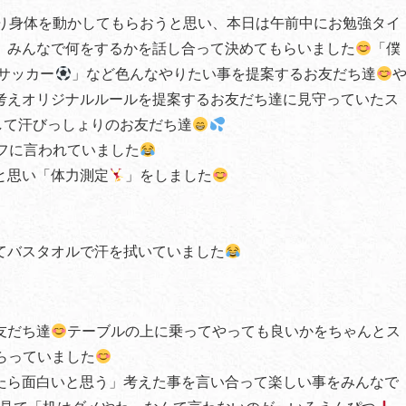
り身体を動かしてもらおうと思い、本日は午前中にお勉強タイ
、みんなで何をするかを話し合って決めてもらいました
「僕
サッカー
」など色んなやりたい事を提案するお友だち達
考えオリジナルルールを提案するお友だち達に見守っていたス
かして汗びっしょりのお友だち達
フに言われていました
と思い「体力測定
」をしました
てバスタオルで汗を拭いていました
友だち達
テーブルの上に乗ってやっても良いかをちゃんとス
らっていました
たら面白いと思う」考えた事を言い合って楽しい事をみんなで