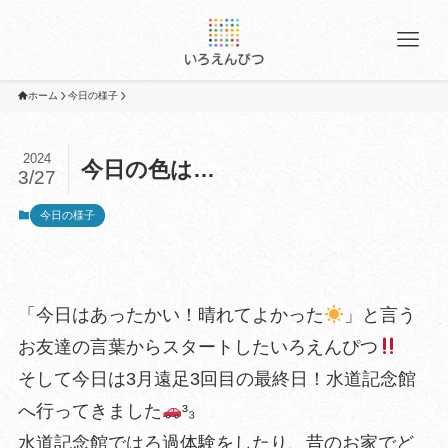
ホーム
今日の様子
2024
今日の色は…
3/27
今日の様子
「今日はあったかい！晴れてよかった
」と言う
お友達の言葉からスタートしたいろえんぴつ
そして今日は3月遠足3回目の最終日！水道記念館
へ行ってきました
³₃
水道記念館ではろ過体験をしたり、昔のお家でど