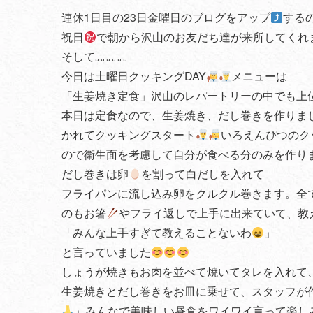
連休1日目の23日金曜日のブログをアップ
する
祝日
で朝から沢山のお友だち達が来所してくれま
そして｡｡｡｡｡｡
今日は土曜日クッキングDAY
メニューは
「生姜焼き定食」沢山のレパートリーの中でも上
本日は定食なので、生姜焼き、だし巻きを作りま
かれてクッキングスタート
いろえんぴつのク
ので衛生面を考慮して自分が食べる分のみを作り
だし巻きは卵
を割って白だしを入れて
フライパンに流し込み卵をクルクル巻きます。全
のもお箸
やフライ返しで上手に出来ていて、教
「みんな上手すぎて教えることないわ
」
と言っていました
しょうが焼きもお肉を並べて焼いてタレを入れて
生姜焼きとだし巻きをお皿に乗せて、スタッフが
」みんなで美味しい昼食をワイワイ言って楽し