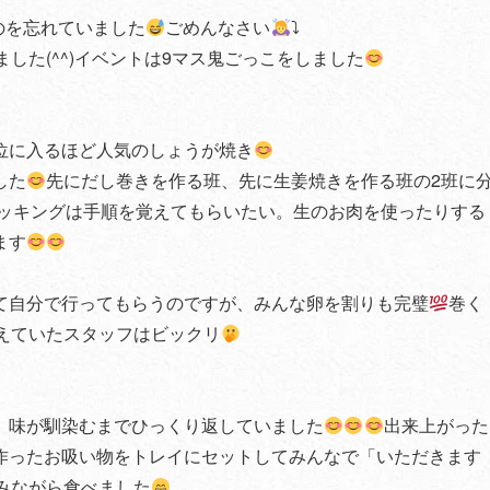
のを忘れていました
ごめんなさい
⤵︎
した(^^)イベントは9マス鬼ごっこをしました
位に入るほど人気のしょうが焼き
した
先にだし巻きを作る班、先に生姜焼きを作る班の2班に
ッキングは手順を覚えてもらいたい。生のお肉を使ったりする
ます
て自分で行ってもらうのですが、みんな卵を割りも完璧
巻く
えていたスタッフはビックリ
、味が馴染むまでひっくり返していました
出来上がった
作ったお吸い物をトレイにセットしてみんなで「いただきます
みながら食べました